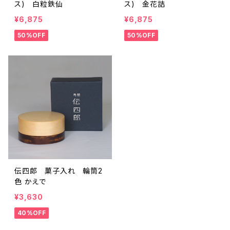
ス) 白粒鉄仙
ス) 金花詰
¥6,875
¥6,875
50%OFF
50%OFF
伝四郎 菓子入れ 輪筒2
色 かえで
¥3,630
40%OFF