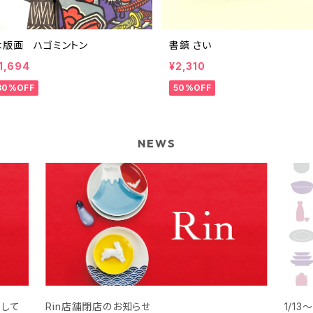
木版画 ハゴミントン
書鎮 さい
1,694
¥2,310
30%OFF
50%OFF
NEWS
まして
Rin店舗閉店のお知らせ
1/1