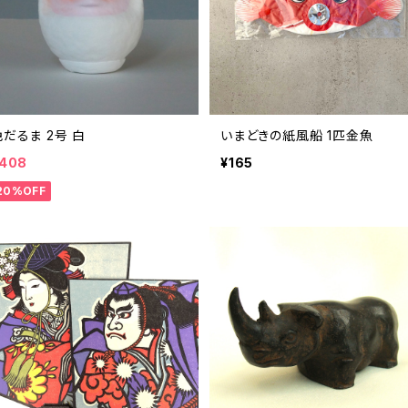
色だるま 2号 白
いまどきの紙風船 1匹金魚
408
¥165
20%OFF