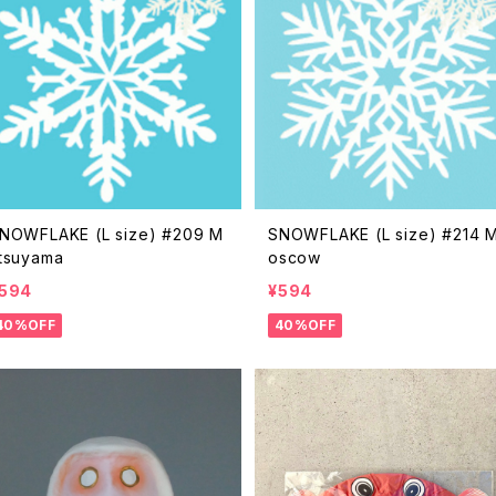
NOWFLAKE (L size) #209 M
SNOWFLAKE (L size) #214 
tsuyama
oscow
594
¥594
40%OFF
40%OFF