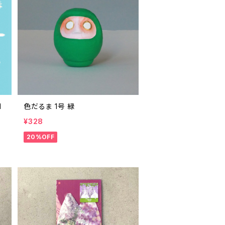
M
色だるま 1号 緑
¥328
20%OFF