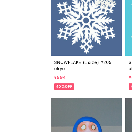
SNOWFLAKE (L size) #205 T
S
okyo
a
¥594
¥
40%OFF