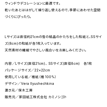
ウィンドウデコレーションに最適です。
乾いたあとははがして繰り返し使えるので、季節にあわせた空間
づくりにぴったり。
Lサイズは直径約21cmの雪の結晶のかたちをした和紙と、SSサイ
ズ(8cm)の和紙が各1枚入っています。
天然素材の繊細でやさしい風合いをお楽しみください。
内容／Lサイズ(直径21cm)、 SSサイズ(直径8cm) 各1枚
パッケージサイズ／22×22cm
使用している紙／楮紙（楮 100%）
デザイン／Vera Ilyushechkina
漉き元／保木工房
販売元／家田紙工株式会社 カミノシゴト