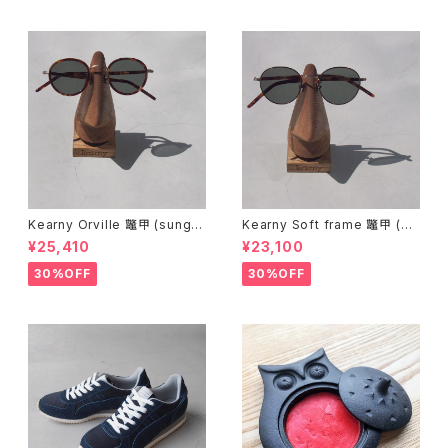
Kearny Orville 鼈甲 (sungla
Kearny Soft frame 鼈甲 (su
sses)
nglasses)
¥25,410
¥23,100
30%OFF
30%OFF