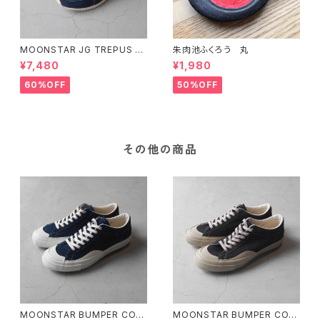
MOONSTAR JG TREPUS N
朱肉池ふくろう 丸
AVY 28cm
¥7,480
¥1,980
60%OFF
50%OFF
その他の商品
MOONSTAR BUMPER COU
MOONSTAR BUMPER COU