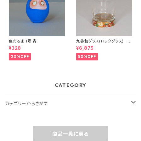
色だるま 1号 青
九谷和グラス(ロックグラス) 金
花詰
¥328
¥6,875
20%OFF
50%OFF
CATEGORY
カテゴリーからさがす
テーブルウェア・キッチン用品
商品一覧に戻る