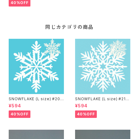
40%OFF
同じカテゴリの商品
SNOWFLAKE (L size) #209
SNOWFLAKE (L size) #214
Matsuyama
Moscow
¥594
¥594
40%OFF
40%OFF