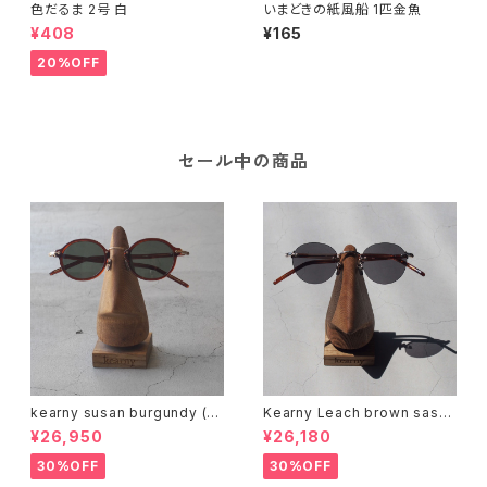
色だるま 2号 白
いまどきの紙風船 1匹金魚
¥408
¥165
20%OFF
セール中の商品
kearny susan burgundy (su
Kearny Leach brown sasa
nglasses)
(sunglasses)
¥26,950
¥26,180
30%OFF
30%OFF