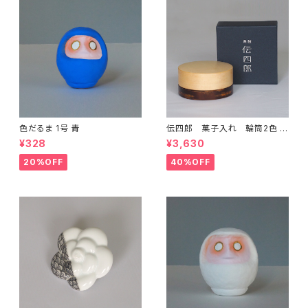
色だるま 1号 青
伝四郎 菓子入れ 輪筒2色 か
えで
¥328
¥3,630
20%OFF
40%OFF