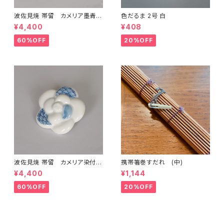
波佐見焼 帯留 カメリア墨青海
色だるま 2号 白
波(半)
¥4,400
¥408
60%OFF
20%OFF
波佐見焼 帯留 カメリア染付青
携帯箸巻すだれ (中)
海波(濃)
¥4,400
¥1,144
60%OFF
20%OFF