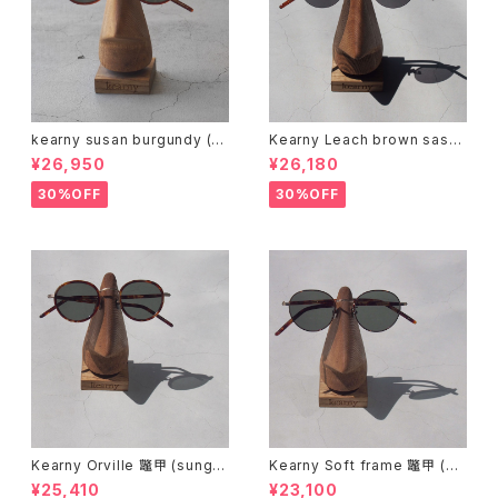
kearny susan burgundy (su
Kearny Leach brown sasa
nglasses)
(sunglasses)
¥26,950
¥26,180
30%OFF
30%OFF
Kearny Orville 鼈甲 (sungla
Kearny Soft frame 鼈甲 (su
sses)
nglasses)
¥25,410
¥23,100