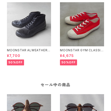
MOONSTAR ALWEATHER B
MOONSTAR GYM CLASSIC
LACK 22cm
RED 25cm
¥7,700
¥4,675
50%OFF
50%OFF
セール中の商品