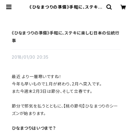
《ひなまつりの準備》手軽に、ステキに
楽しむ日本の伝統行事 | Rin オンラ
インショップ
《ひなまつりの準備》手軽に、ステキに楽しむ日本の伝統行
事
2018/01/30 20:35
最近 より一層寒いですね！
今年も早いもので１月が終わり、2月へ突入です。
また今週末2月3日は節分、そして立春です。
節分で邪気を払うとともに、【桃の節句】ひなまつりのシー
ズンが始まります。
ひなまつりはいつまで？