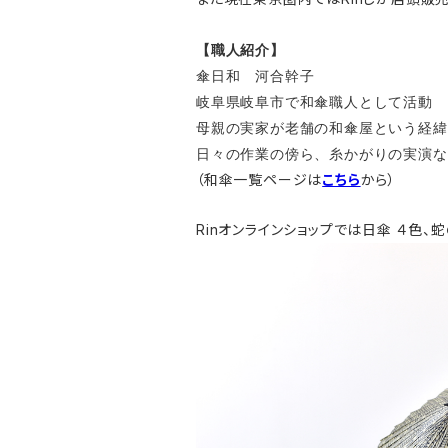
【職人紹介】
傘日和 河合幹子
岐阜県岐阜市で和傘職人として活動
母親の実家が老舗の和傘屋という経緯
日々の作業の傍ら、糸かがりの実演な
（和傘一覧ページは
こちら
から）
Rinオンラインショップでは日傘 ４色、