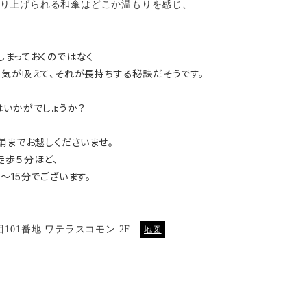
り上げられる和傘はどこか温もりを感じ、
しまっておくのではなく
空気が吸えて、それが長持ちする秘訣だそうです。
はいかがでしょうか？
舗までお越しくださいませ。
徒歩５分ほど、
〜15分でございます。
101番地 ワテラスコモン 2F
地図