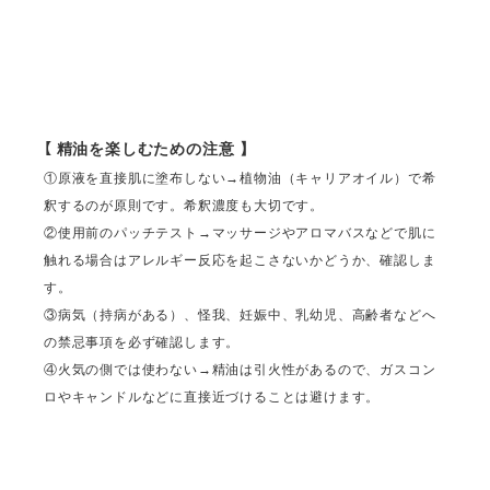
【
精油を楽しむための注意 】
①原液を直接肌に塗布しない→植物油（キャリアオイル）で希
釈するのが原則です。希釈濃度も大切です。
②使用前のパッチテスト→マッサージやアロマバスなどで肌に
触れる場合はアレルギー反応を起こさないかどうか、確認しま
す。
③病気（持病がある）、怪我、妊娠中、乳幼児、高齢者などへ
の禁忌事項を必ず確認します。
④火気の側では使わない→精油は引火性があるので、ガスコン
ロやキャンドルなどに直接近づけることは避けます。